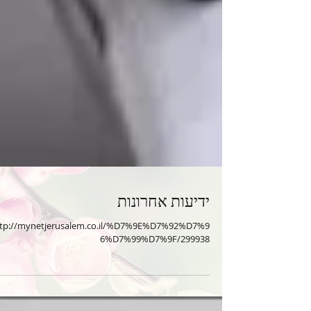
ידיעות אחרונות
ttp://mynetjerusalem.co.il/%D7%9E%D7%92%D7%9
6%D7%99%D7%9F/299938