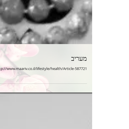
מעריב
tp://www.maariv.co.il/lifestyle/health/Article-587721